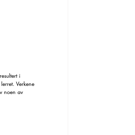
esultert i 
lerret. Verkene 
av noen av 