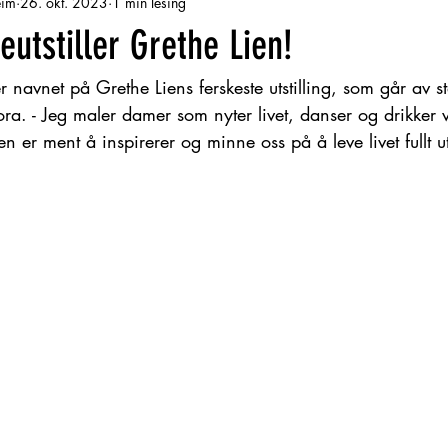
eim
26. okt. 2023
1 min lesing
eutstiller Grethe Lien!
er navnet på Grethe Liens ferskeste utstilling, som går av 
a. - Jeg maler damer som nyter livet, danser og drikker v
en er ment å inspirerer og minne oss på å leve livet fullt ut