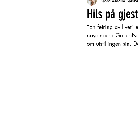
Nora Amalie Nesh
Hils på gjest
"En feiring av livet" 
november i GalleriNor
om utstillingen sin. D