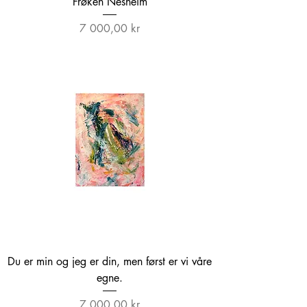
Frøken Nesheim
Pris
7 000,00 kr
Du er min og jeg er din, men først er vi våre
egne.
Pris
7 000,00 kr